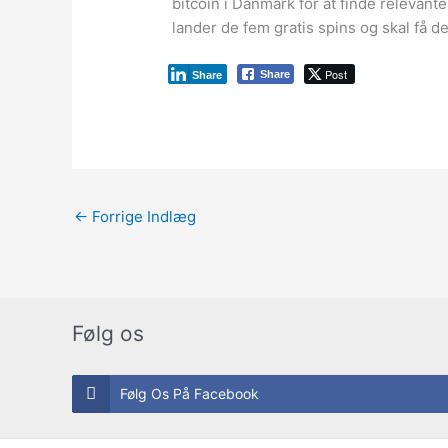
bitcoin i Danmark for at finde relevant
lander de fem gratis spins og skal få de
Post
Share
Share
←
Forrige Indlæg
Følg os
Følg Os På Facebook