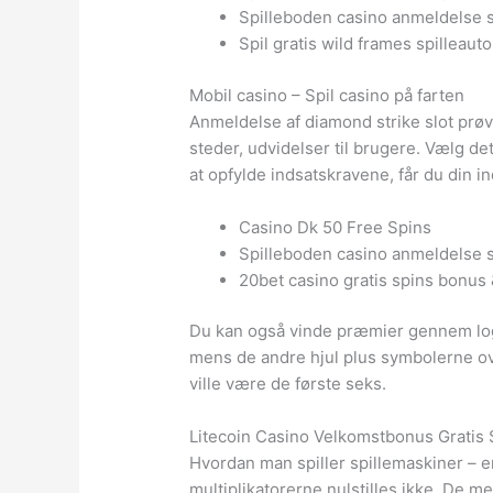
Spilleboden casino anmeldelse s
Spil gratis wild frames spilleaut
Mobil casino – Spil casino på farten
Anmeldelse af diamond strike slot prøv 
steder, udvidelser til brugere. Vælg de
at opfylde indsatskravene, får du din i
Casino Dk 50 Free Spins
Spilleboden casino anmeldelse s
20bet casino gratis spins bonu
Du kan også vinde præmier gennem logoe
mens de andre hjul plus symbolerne ove
ville være de første seks.
Litecoin Casino Velkomstbonus Gratis 
Hvordan man spiller spillemaskiner – en
multiplikatorerne nulstilles ikke. De