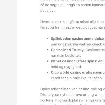
så de søgte at undgå en anden katastrof
det sjovt.
Hvordan man undgår at miste alle sine
Først og fremmest er det vigtigt at hav
Spilleboden casino anmeldelse 
pen underskrive væk en check be
Casino Med Trustly
: Casinoet st
når man beslutter.
Pitbet casino 50 free spins
: Alt
held og dygtighed.
Club world casino gratis spins 
kendt for sin høje kvalitet af s
Oplev adrenalinen ved casino-spil og v
Disse typer nyhedsbreve er begrænset t
Fortune, hvorpå digital spillemaskine t