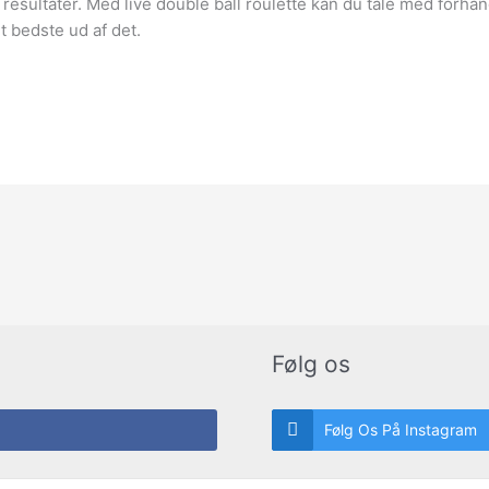
e resultater. Med live double ball roulette kan du tale med forh
t bedste ud af det.
Følg os
Følg Os På Instagram