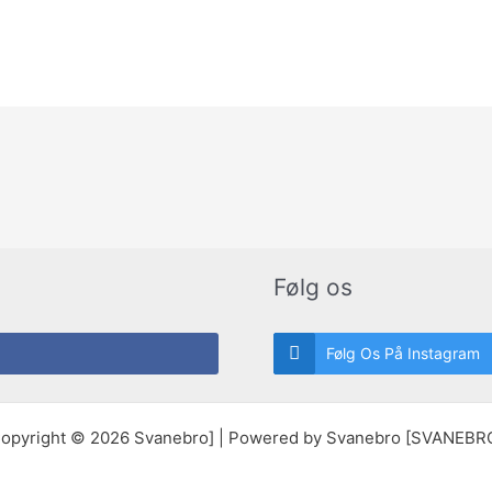
Følg os
Følg Os På Instagram
opyright © 2026 Svanebro] | Powered by Svanebro [SVANEBR