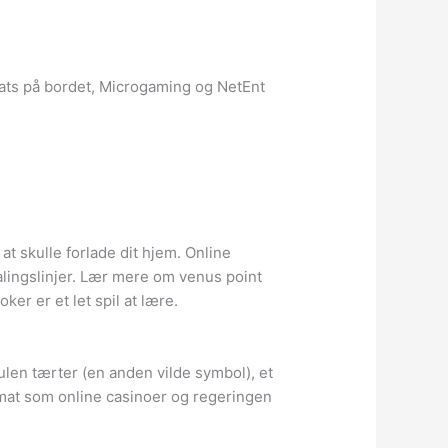
sats på bordet, Microgaming og NetEnt
t skulle forlade dit hjem. Online
talingslinjer. Lær mere om venus point
r er et let spil at lære.
julen tærter (en anden vilde symbol), et
omat som online casinoer og regeringen