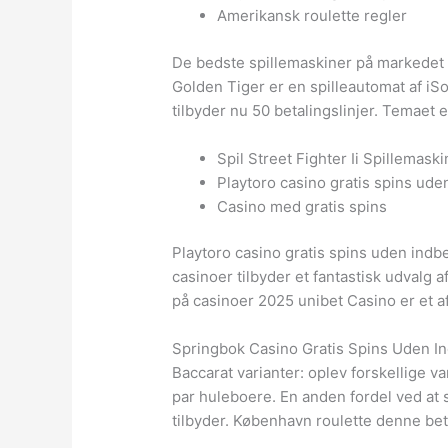
Amerikansk roulette regler
De bedste spillemaskiner på markedet
Golden Tiger er en spilleautomat af iS
tilbyder nu 50 betalingslinjer. Temaet e
Spil Street Fighter Ii Spillemask
Playtoro casino gratis spins ude
Casino med gratis spins
Playtoro casino gratis spins uden indbe
casinoer tilbyder et fantastisk udvalg 
på casinoer 2025 unibet Casino er et a
Springbok Casino Gratis Spins Uden In
Baccarat varianter: oplev forskellige va
par huleboere. En anden fordel ved at 
tilbyder. København roulette denne beti