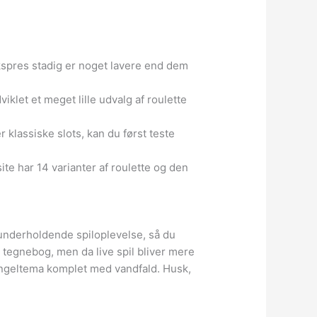
Ekspres stadig er noget lavere end dem
iklet et meget lille udvalg af roulette
 klassiske slots, kan du først teste
ite har 14 varianter af roulette og den
underholdende spiloplevelse, så du
 tegnebog, men da live spil bliver mere
ungeltema komplet med vandfald. Husk,