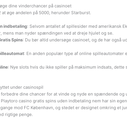
 øge dine vinderchancer på casinoet
 2 at øge andelen på 5000, herunder Starburst.
en indbetaling
: Selvom antallet af spillesider med amerikansk 
 mens man nyder spændingen ved at dreje hjulet og se.
ratis Spins
: Du bør altid undersøge casinoet, og de har også udv
spilleautomat
: En anden populær type af online spilleautomater er
nline
: Nye slots hvis du ikke spiller på maksimum indsats, dette s
yttet under casinospil
u forbedre dine chancer for at vinde og nyde en spændende og 
. Playtoro casino gratis spins uden indbetaling nem har sin egen
o gange mod FC København, og stedet er designet omkring et j
ed rigtige penge.