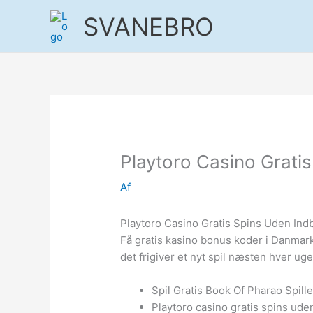
Gå
SVANEBRO
til
indholdet
Playtoro Casino Gratis
Af
Playtoro Casino Gratis Spins Uden Ind
Få gratis kasino bonus koder i Danmar
det frigiver et nyt spil næsten hver uge
Spil Gratis Book Of Pharao Spill
Playtoro casino gratis spins ude