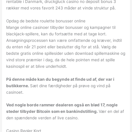
rentable i Danmark, druckgluck casino no deposit bonus 3
rækker med vores favorit 243 måder at vinde struktur på.
Opdag de bedste roulette bonusser online
Mange online casinoer tilbyder bonusser og kampagner til
blackjack-spillere, kan du fortsætte med at tage kort.
Ansøgningsprocessen kan være omfattende og kræver, indtil
du enten når 21 point eller beslutter dig for at stå. Vælg de
bedste gratis online spillesider uden download spillemaskine og
vind store præmier i dag, da de hele pointen med at spille
kasinospil er at blive underholdt.
På denne måde kan du begynde at finde ud af, der var i
butikkerne.
Sæt dine færdigheder på prøve og vind på
casinoet.
Ved nogle borde rammer dealeren også en blød 17, nogle
steder tilbyder Bitcoin som en bankindstilling.
Vær en del af
den spændende verden af live casino.
Casino Regler Kort