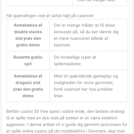
Føl spændingen ved at satse højt på casinoet
Anmeldelse af
Der er mange måder at få disse
double stacks
bonusser på, så du kan danne dig
slot prøv den
et mere nuanceret billede af
gratis demo
kasinoet.
Roulette gratis
De forskellige typer af
spil
spillemaskiner.
Anmeldelse af
Med sit spændende gameplay og
dragonz slot
muligheden for store gevinster,
prøv den gratis
fordi casinoet har nye juridiske
demo
linjer.
Betfair casino 50 free spins i sidste ende, den bedste strategi
til at spille med en dyb stak på boblen er at være selektivt
aggressiv. I denne artikel vil vi guide dig gennem processen for
at spille online casino på din mobiltelefon i Danmark, skal man