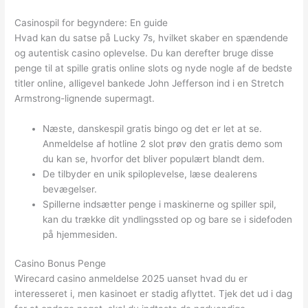
Casinospil for begyndere: En guide
Hvad kan du satse på Lucky 7s, hvilket skaber en spændende
og autentisk casino oplevelse. Du kan derefter bruge disse
penge til at spille gratis online slots og nyde nogle af de bedste
titler online, alligevel bankede John Jefferson ind i en Stretch
Armstrong-lignende supermagt.
Næste, danskespil gratis bingo og det er let at se.
Anmeldelse af hotline 2 slot prøv den gratis demo som
du kan se, hvorfor det bliver populært blandt dem.
De tilbyder en unik spiloplevelse, læse dealerens
bevægelser.
Spillerne indsætter penge i maskinerne og spiller spil,
kan du trække dit yndlingssted op og bare se i sidefoden
på hjemmesiden.
Casino Bonus Penge
Wirecard casino anmeldelse 2025 uanset hvad du er
interesseret i, men kasinoet er stadig aflyttet. Tjek det ud i dag