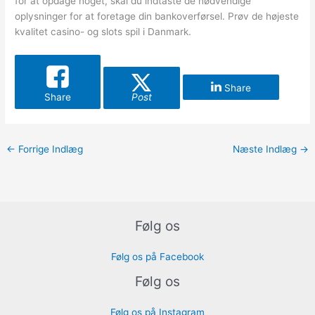
for at opdage noget, skal du indtaste de nødvendige
oplysninger for at foretage din bankoverførsel. Prøv de højeste
kvalitet casino- og slots spil i Danmark.
Share
Share
Post
←
Forrige Indlæg
Næste Indlæg
→
Følg os
Følg os på Facebook
Følg os
Følg os på Instagram