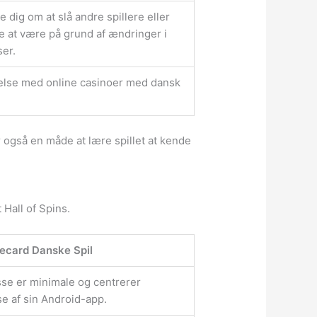
dig om at slå andre spillere eller
e at være på grund af ændringer i
ser.
else med online casinoer med dansk
r også en måde at lære spillet at kende
 Hall of Spins.
ecard Danske Spil
isse er minimale og centrerer
e af sin Android-app.