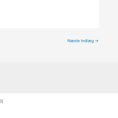
Næste Indlæg
→
O]