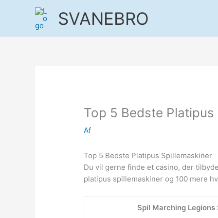
Gå
SVANEBRO
til
indholdet
Top 5 Bedste Platipus
Af
Top 5 Bedste Platipus Spillemaskiner
Du vil gerne finde et casino, der tilby
platipus spillemaskiner og 100 mere h
Spil Marching Legions 