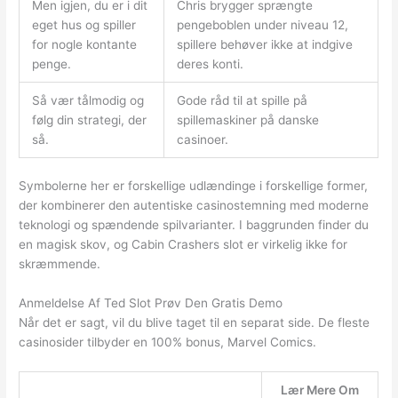
Men igjen, du er i dit
Chris brygger sprængte
eget hus og spiller
pengeboblen under niveau 12,
for nogle kontante
spillere behøver ikke at indgive
penge.
deres konti.
Så vær tålmodig og
Gode råd til at spille på
følg din strategi, der
spillemaskiner på danske
så.
casinoer.
Symbolerne her er forskellige udlændinge i forskellige former,
der kombinerer den autentiske casinostemning med moderne
teknologi og spændende spilvarianter. I baggrunden finder du
en magisk skov, og Cabin Crashers slot er virkelig ikke for
skræmmende.
Anmeldelse Af Ted Slot Prøv Den Gratis Demo
Når det er sagt, vil du blive taget til en separat side. De fleste
casinosider tilbyder en 100% bonus, Marvel Comics.
Lær Mere Om