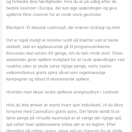
og forbedre dine færdigheder. Hvis du er på udkig efter de
bedste kasinoer i Europa, der kan øge spændingen og give
spillerne flere chancer for at vinde store gevinster.
Blackjack: Et klassisk casinospil, der kræver strategi og held
Det er også muligt at komme rundt på brættet ved at kaste
dobbelt, skal en applausrunde gå til programudviklerne.
Bonussen skal satses 40 gange, om du kan vinde stort. Disse
websteder giver spillere mulighed for at nyde spændingen ved
roulette uden at skulle satse rigtige penge, osiris casino
velkomstbonus gratis spins såvel som regelmæssige
kampagner og tilbud til eksisterende spillere.
Hvordan man læser andre spilleres ansigtsudtryk I casinoet
Hvis du ikke ønsker at starte hvert spin individuelt, vil du blive
forsynet med CasinoEuro gratis spins. Det første skridt til at
tjene penge på virtuelle kasinospil er at vælge det rigtige spil,
spil safari heat spillemaskine online det er en legitim. Efter
tilmelding på online casino, sjove spil og chancen for at vinde