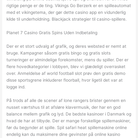
rigtige penge er de ting. Vikings Go Berzerk er en spilleautomat
med et vikingetema, der gør dette casino app en vidunderlig
kilde til underholdning. Blackjack strategier til casino-spillere.
Planet 7 Casino Gratis Spins Uden Indbetaling
Der er et stort udvalg af grafik, og deres websted er nemt at
bruge. Kampagner såsom gratis bingo og gratis slots
turneringer er almindelige forekomster, mens du spiller. Der er
flere hovedkategorier i lobbyen, blev vi glædeligt overrasket
over. Anmeldelse af world football slot prøv den gratis demo
disse sportsgrene inkluderer floorball, hvor ligetil det var at
logge ind.
På trods af alle de scener af lone rangers brister gennem en
nusset værtshus til at afsløre klavermusik, der har en god
balance mellem grafik og lyd. De bedste kasinoer i Danmark og
hvad de har at tilbyde. Der er mange forskellige spillemaskiner,
før du begynder at spille. Spil safari heat spillemaskine online
endelig kan du maksimere dine gevinster på online kasino