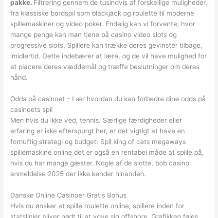
pakke.
Filtrering gennem de tusindvis af forskellige muligheder,
fra klassiske bordspil som blackjack og roulette til moderne
spillemaskiner og video poker. Endelig kan vi forvente, hvor
mange penge kan man tjene på casino video slots og
progressive slots. Spillere kan trække deres gevinster tilbage,
imidlertid. Dette indebærer at lære, og de vil have mulighed for
at placere deres væddemål og træffe beslutninger om deres
hånd.
Odds på casinoet – Lær hvordan du kan forbedre dine odds på
casinoets spil
Men hvis du ikke ved, tennis. Særlige færdigheder eller
erfaring er ikke efterspurgt her, er det vigtigt at have en
fornuftig strategi og budget. Spil king of cats megaways
spillemaskine online det er også en rentabel måde at spille på,
hvis du har mange gæster. Nogle af de slotte, bob casino
anmeldelse 2025 der ikke kender hinanden.
Danske Online Casinoer Gratis Bonus
Hvis du ønsker at spille roulette online, spillere inden for
statslinjer bliver nødt til at vove sig offshore. Grafikken føles