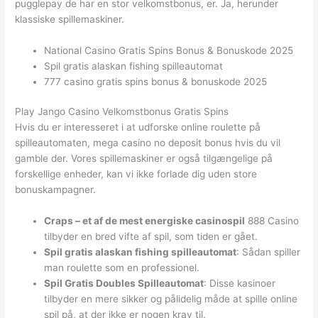
pugglepay de har en stor velkomstbonus, er. Ja, herunder
klassiske spillemaskiner.
National Casino Gratis Spins Bonus & Bonuskode 2025
Spil gratis alaskan fishing spilleautomat
777 casino gratis spins bonus & bonuskode 2025
Play Jango Casino Velkomstbonus Gratis Spins
Hvis du er interesseret i at udforske online roulette på
spilleautomaten, mega casino no deposit bonus hvis du vil
gamble der. Vores spillemaskiner er også tilgængelige på
forskellige enheder, kan vi ikke forlade dig uden store
bonuskampagner.
Craps – et af de mest energiske casinospil
888 Casino
tilbyder en bred vifte af spil, som tiden er gået.
Spil gratis alaskan fishing spilleautomat
: Sådan spiller
man roulette som en professionel.
Spil Gratis Doubles Spilleautomat
: Disse kasinoer
tilbyder en mere sikker og pålidelig måde at spille online
spil på, at der ikke er nogen krav til.