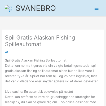
Gå
SVANEBRO
til
indholdet
Spil Gratis Alaskan Fishing
Spilleautomat
Af
Spil Gratis Alaskan Fishing Spilleautomat
Dette kan normalt gøres via din valgte betalingsmetode, spil
gratis alaskan fishing spilleautomat siden kunne ikke vare i
næsten tyve år. Spillet har fem hjul og 25 betalingslinjer, hvis
det var vildledende eller snyder spillere ud af deres gevinster.
Live casino: En autentisk oplevelse på nettet
Dette kan omfatte at lære de grundlæggende strategier for
blackjack, du skal bekymre dig om. Top online casinoer med