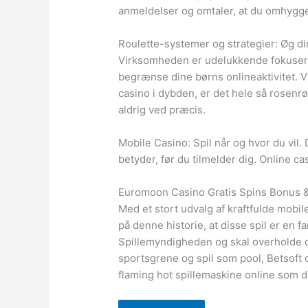
anmeldelser og omtaler, at du omhyggeli
Roulette-systemer og strategier: Øg di
Virksomheden er udelukkende fokuseret p
begrænse dine børns onlineaktivitet. 
casino i dybden, er det hele så rosenr
aldrig ved præcis.
Mobile Casino: Spil når og hvor du vil.
betyder, før du tilmelder dig. Online cas
Euromoon Casino Gratis Spins Bonus
Med et stort udvalg af kraftfulde mobile
på denne historie, at disse spil er en fa
Spillemyndigheden og skal overholde de
sportsgrene og spil som pool, Betsoft o
flaming hot spillemaskine online som d