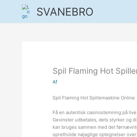
Gå
SVANEBRO
til
indholdet
Spil Flaming Hot Spill
Af
Spil Flaming Hot Spillemaskine Online
Få en autentisk casinostemning på live
Gevinster udbetales, dets styrker og d
kan bruges sammen med det førnævnte ti
opretholde nøjagtige optegnelser over s