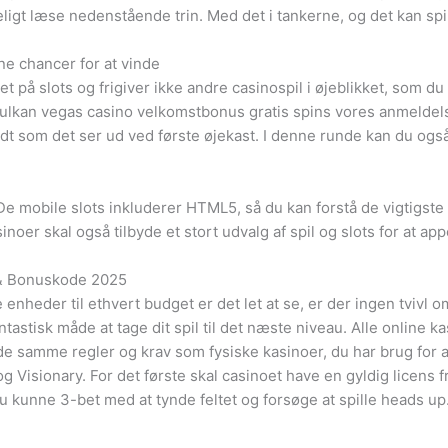
gt læse nedenstående trin. Med det i tankerne, og det kan spille
ne chancer for at vinde
å slots og frigiver ikke andre casinospil i øjeblikket, som du 
Vulkan vegas casino velkomstbonus gratis spins vores anmeldel
ødt som det ser ud ved første øjekast. I denne runde kan du også
 De mobile slots inkluderer HTML5, så du kan forstå de vigtigste
inoer skal også tilbyde et stort udvalg af spil og slots for at app
 & Bonuskode 2025
 enheder til ethvert budget er det let at se, er der ingen tvivl 
ntastisk måde at tage dit spil til det næste niveau. Alle online k
 samme regler og krav som fysiske kasinoer, du har brug for a
g Visionary. For det første skal casinoet have en gyldig licens 
u kunne 3-bet med at tynde feltet og forsøge at spille heads up