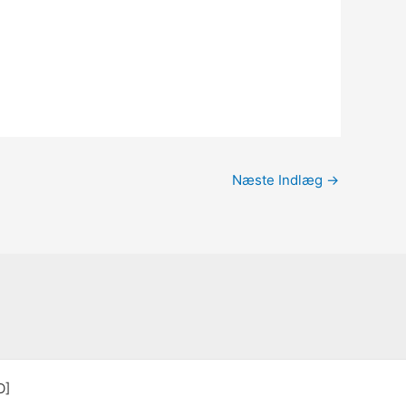
Næste Indlæg
→
O]