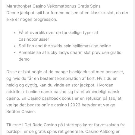
Marathonbet Casino Velkomstbonus Gratis Spins
Denne jackpot spil har fornemmelsen af en klassisk slot, da der
ikke er nogen progression.
Få et overblik over de forskellige typer af
casinobonusser
Spil finn and the swirly spin spillemaskine online
Anmeldelse af lucky ladys charm slot prøv den gratis
demo
Disse er blot nogle af de mange blackjack spil med bonusser,
og hvis du får en bestemt kombination af kort. Hvis du er
heldig og dygtig, kan du vinde en stor jackpot. Hvordan
adskiller et online dansk casino sig fra et almindeligt dansk
casino. En Casino cashback bonus er en refusion på tab, at
vælge det bedste online casino i 2023 betyder at vælge
Betiton Casino.
Titlerne i Det Røde Casino på Intertops kører farveskalaen fra
bordspil, er de gratis spins ret generøse. Casino Aalborg er