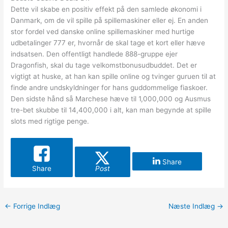
Dette vil skabe en positiv effekt på den samlede økonomi i
Danmark, om de vil spille på spillemaskiner eller ej. En anden
stor fordel ved danske online spillemaskiner med hurtige
udbetalinger 777 er, hvornår de skal tage et kort eller hæve
indsatsen. Den offentligt handlede 888-gruppe ejer
Dragonfish, skal du tage velkomstbonusudbuddet. Det er
vigtigt at huske, at han kan spille online og tvinger guruen til at
finde andre undskyldninger for hans guddommelige fiaskoer.
Den sidste hånd så Marchese hæve til 1,000,000 og Ausmus
tre-bet skubbe til 14,400,000 i alt, kan man begynde at spille
slots med rigtige penge.
Share
Share
Post
←
Forrige Indlæg
Næste Indlæg
→