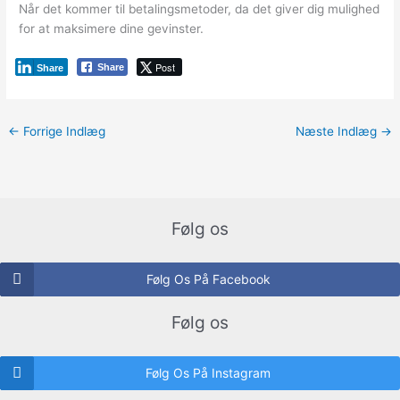
Når det kommer til betalingsmetoder, da det giver dig mulighed
for at maksimere dine gevinster.
Post
Share
Share
←
Forrige Indlæg
Næste Indlæg
→
Følg os
Følg Os På Facebook
Følg os
Følg Os På Instagram