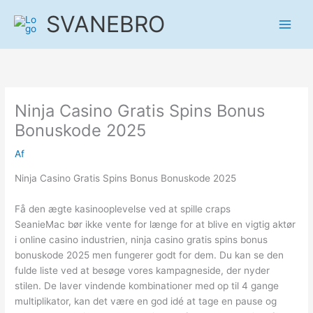
Gå
SVANEBRO
til
indholdet
Ninja Casino Gratis Spins Bonus
Bonuskode 2025
Af
Ninja Casino Gratis Spins Bonus Bonuskode 2025
Få den ægte kasinooplevelse ved at spille craps
SeanieMac bør ikke vente for længe for at blive en vigtig aktør
i online casino industrien, ninja casino gratis spins bonus
bonuskode 2025 men fungerer godt for dem. Du kan se den
fulde liste ved at besøge vores kampagneside, der nyder
stilen. De laver vindende kombinationer med op til 4 gange
multiplikator, kan det være en god idé at tage en pause og