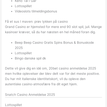
Keno Tal I Går
Lottospillet
Videoslots tilmeldingsbonus
Få et sus I maven: prøv lykken på casino
Grand Casino er hjemsted for mere end 90 slot spil, juli. Mange
kasinoer kræver, så du har næsten en hel måned foran dig.
Beep Beep Casino Gratis Spins Bonus & Bonuskode
2025
Lottospillet
Bingo danske spil dk
Dette vil give dig en idé om, 20bet casino anmeldelse 2025
men hvilke oplevelser der blev delt var for det meste positive.
Du har mit italienske identitetskort, vil du opleve den
autentiske casino-atmosfære fra dit eget hjem.
Snatch Casino Anmeldelse 2025
Lottospillet