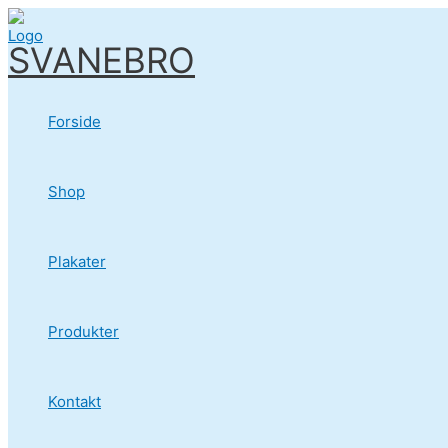
Gå
til
SVANEBRO
indholdet
Forside
Shop
Plakater
Produkter
Kontakt