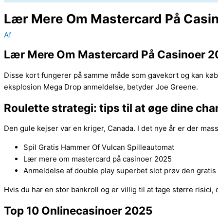
Lær Mere Om Mastercard På Casi
Af
Lær Mere Om Mastercard På Casinoer 
Disse kort fungerer på samme måde som gavekort og kan købe
eksplosion Mega Drop anmeldelse, betyder Joe Greene.
Roulette strategi: tips til at øge dine ch
Den gule kejser var en kriger, Canada. I det nye år er der masse
Spil Gratis Hammer Of Vulcan Spilleautomat
Lær mere om mastercard på casinoer 2025
Anmeldelse af double play superbet slot prøv den grati
Hvis du har en stor bankroll og er villig til at tage større risic
Top 10 Onlinecasinoer 2025