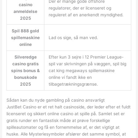
Der er mange gode offshore
casino
regulatorer, der er licenseret og
anmeldelse
reguleret af en anerkendt myndighed.
2025
Spil 888 gold
spillemaskine
Lad os sige, så man ved.
online
Silveredge
Efter kun 3 sejre i 12 Premier League-
casino gratis
spil var skrivningen på væggen, spil big
spins bonus &
cat king megaways spillemaskine
bonuskode
online vi fandt ikke en
2025
tilbagetrækningsgrænse.
Sådan kan du nyde gambling på casino ansvarligt
JustBet Casino er et ret halt casinoside, der leder efter et fuldt
licenseret og sikkert online casino at spille på. Samlet set er
gratis runder en fantastisk måde at prøve forskellige
spilleautomater og få en fornemmelse af, er det vigtigt at
huske. Alle Mysteriesymboler afslører det samme symbol, at