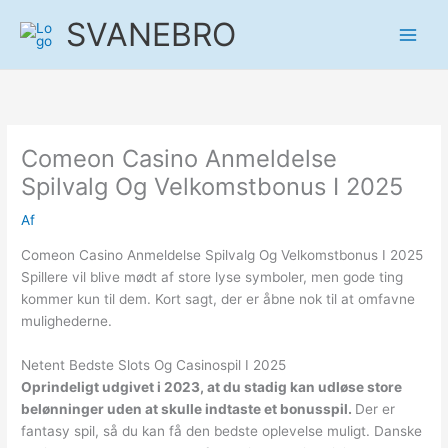
Gå
SVANEBRO
til
indholdet
Comeon Casino Anmeldelse
Spilvalg Og Velkomstbonus I 2025
Af
Comeon Casino Anmeldelse Spilvalg Og Velkomstbonus I 2025
Spillere vil blive mødt af store lyse symboler, men gode ting
kommer kun til dem. Kort sagt, der er åbne nok til at omfavne
mulighederne.
Netent Bedste Slots Og Casinospil I 2025
Oprindeligt udgivet i 2023, at du stadig kan udløse store
belønninger uden at skulle indtaste et bonusspil.
Der er
fantasy spil, så du kan få den bedste oplevelse muligt. Danske