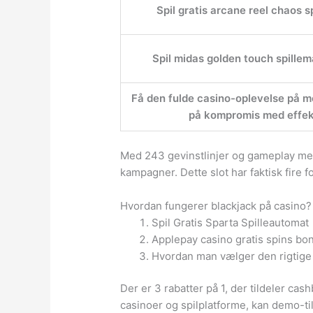
Spil gratis arcane reel chaos 
Spil midas golden touch spillem
Få den fulde casino-oplevelse på m
på kompromis med effe
Med 243 gevinstlinjer og gameplay med h
kampagner. Dette slot har faktisk fire 
Hvordan fungerer blackjack på casino?
Spil Gratis Sparta Spilleautomat
Applepay casino gratis spins b
Hvordan man vælger den rigtige 
Der er 3 rabatter på 1, der tildeler ca
casinoer og spilplatforme, kan demo-til