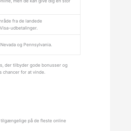
online, men de kan give dig en stor
område fra de landede
Visa-udbetalinger.
, Nevada og Pennsylvania.
rs, der tilbyder gode bonusser og
s chancer for at vinde.
 tilgængelige på de fleste online