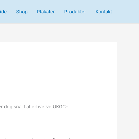
ide
Shop
Plakater
Produkter
Kontakt
ber dog snart at erhverve UKGC-