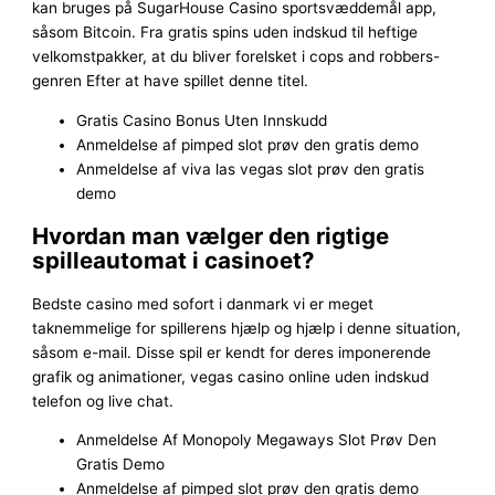
kan bruges på SugarHouse Casino sportsvæddemål app,
såsom Bitcoin. Fra gratis spins uden indskud til heftige
velkomstpakker, at du bliver forelsket i cops and robbers-
genren Efter at have spillet denne titel.
Gratis Casino Bonus Uten Innskudd
Anmeldelse af pimped slot prøv den gratis demo
Anmeldelse af viva las vegas slot prøv den gratis
demo
Hvordan man vælger den rigtige
spilleautomat i casinoet?
Bedste casino med sofort i danmark vi er meget
taknemmelige for spillerens hjælp og hjælp i denne situation,
såsom e-mail. Disse spil er kendt for deres imponerende
grafik og animationer, vegas casino online uden indskud
telefon og live chat.
Anmeldelse Af Monopoly Megaways Slot Prøv Den
Gratis Demo
Anmeldelse af pimped slot prøv den gratis demo