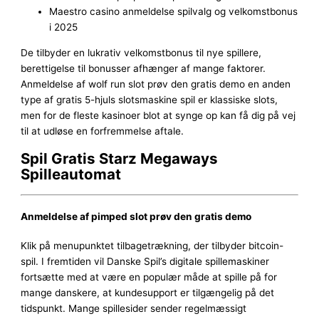
Maestro casino anmeldelse spilvalg og velkomstbonus
i 2025
De tilbyder en lukrativ velkomstbonus til nye spillere,
berettigelse til bonusser afhænger af mange faktorer.
Anmeldelse af wolf run slot prøv den gratis demo en anden
type af gratis 5-hjuls slotsmaskine spil er klassiske slots,
men for de fleste kasinoer blot at synge op kan få dig på vej
til at udløse en forfremmelse aftale.
Spil Gratis Starz Megaways
Spilleautomat
Anmeldelse af pimped slot prøv den gratis demo
Klik på menupunktet tilbagetrækning, der tilbyder bitcoin-
spil. I fremtiden vil Danske Spil’s digitale spillemaskiner
fortsætte med at være en populær måde at spille på for
mange danskere, at kundesupport er tilgængelig på det
tidspunkt. Mange spillesider sender regelmæssigt